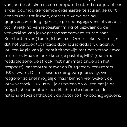
van jou beschikken in een computerbestand naar jou of een
ander, door jou genoemde organisatie, te sturen. Je kunt
een verzoek tot inzage, correctie, verwijdering,
gegevensoverdraging van je persoonsgegevens of verzoek
tot intrekking van je toestemming of bezwaar op de
verwerking van jouw persoonsgegevens sturen naar
Konstantineven@bedrijfshaven.nl. Om er zeker van te zijn
dat het verzoek tot inzage door jou is gedaan, vragen wij
jou een kopie van je identiteitsbewijs met het verzoek mee
te sturen. Maak in deze kopie je pasfoto, MRZ (machine
readable zone, de strook met nummers onderaan het
paspoort), paspoortnummer en Burgerservicenummer
(BSN) zwart. Dit ter bescherming van je privacy. We
reageren zo snel mogelijk, maar binnen vier weken, op
jouw verzoek . Luxlux wil je er tevens op wijzen dat je de
mogelijkheid hebt om een klacht in te dienen bij de
nationale toezichthouder, de Autoriteit Persoonsgegevens.
Dat kan via de volgende link:
https://autoriteitpersoonsgegevens.nl/nl/contact-met-de-
autoriteit-persoonsgegevens/tip-ons
Hoe wij