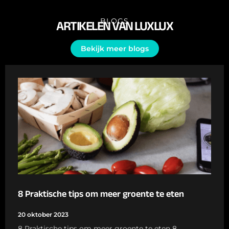
BLOGS
ARTIKELEN VAN LUXLUX
Bekijk meer blogs
8 Praktische tips om meer groente te eten
20 oktober 2023
8 Praktische tips om meer groente te eten 8